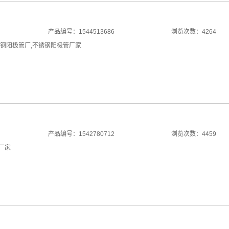
产品编号：1544513686
浏览次数：4264
钢阳极管厂
,
不锈钢阳极管厂家
产品编号：1542780712
浏览次数：4459
厂家