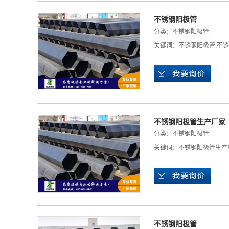
不锈钢阳极管
分类：
不锈钢阳极管
关键词：
不锈钢阳极管
,
不锈
不锈钢阳极管生产厂家
分类：
不锈钢阳极管
关键词：
不锈钢阳极管生产
不锈钢阳极管