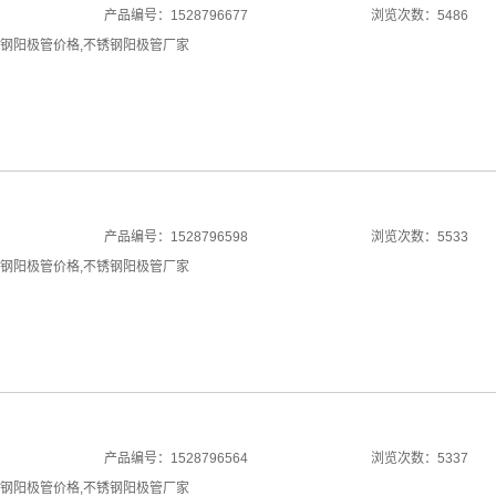
产品编号：1528796677
浏览次数：5486
钢阳极管价格
,
不锈钢阳极管厂家
产品编号：1528796598
浏览次数：5533
钢阳极管价格
,
不锈钢阳极管厂家
产品编号：1528796564
浏览次数：5337
钢阳极管价格
,
不锈钢阳极管厂家