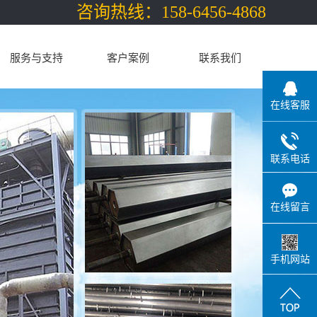
咨询热线：158-6456-4868
服务与支持
客户案例
联系我们
服务与支持
客户案例
联系方式
在线客服
联系电话
在线留言
手机网站