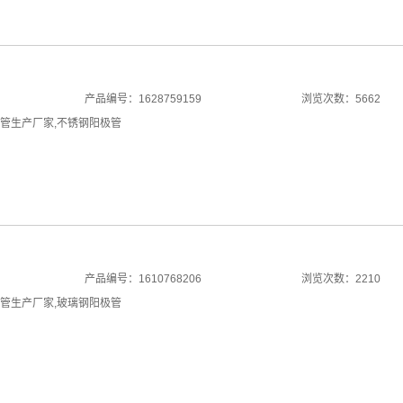
产品编号：1628759159
浏览次数：5662
管生产厂家
,
不锈钢阳极管
产品编号：1610768206
浏览次数：2210
管生产厂家
,
玻璃钢阳极管