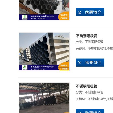
不锈钢阳极管
分类：
不锈钢阳极管
关键词：
不锈钢阳极管
,
不锈
不锈钢阳极管
分类：
不锈钢阳极管
关键词：
不锈钢阳极管
,
不锈