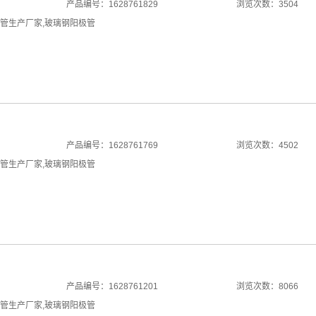
产品编号：1628761829
浏览次数：3504
管生产厂家
,
玻璃钢阳极管
产品编号：1628761769
浏览次数：4502
管生产厂家
,
玻璃钢阳极管
产品编号：1628761201
浏览次数：8066
管生产厂家
,
玻璃钢阳极管