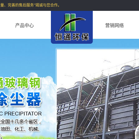
量、完善的售后服务”竭诚与您合作。
产品中心
营销网络
阳极管
营销网络
阴极线
电除雾配件
湿电除尘器
湿电重锤
玻璃钢烟囱
热风清扫箱
绝缘箱
不锈钢阳极管