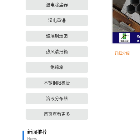
湿电除尘器
湿电重锤
玻璃钢烟囱
热风清扫箱
详细介绍
绝缘箱
不锈钢阳极管
溶液分布器
首页查看更多
新闻推荐
News