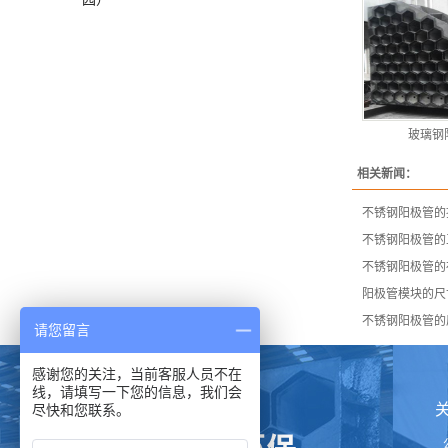
玻璃钢
相关新闻：
不锈钢阳极管的
不锈钢阳极管的
不锈钢阳极管的
阳极管模块的尺
不锈钢阳极管的
请您留言
感谢您的关注，当前客服人员不在
线，请填写一下您的信息，我们会
尽快和您联系。