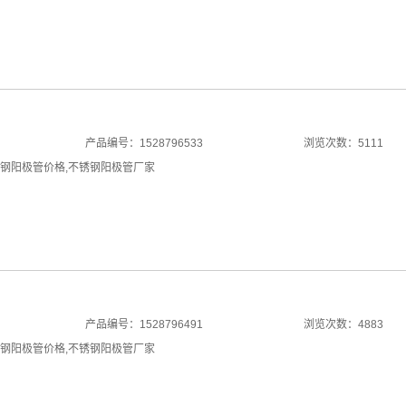
产品编号：1528796533
浏览次数：5111
钢阳极管价格
,
不锈钢阳极管厂家
产品编号：1528796491
浏览次数：4883
钢阳极管价格
,
不锈钢阳极管厂家