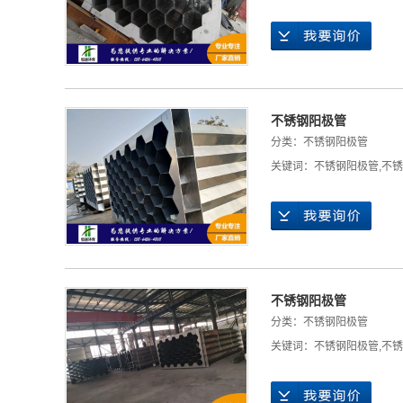
不锈钢阳极管
分类：
不锈钢阳极管
关键词：
不锈钢阳极管
,
不锈
不锈钢阳极管
分类：
不锈钢阳极管
关键词：
不锈钢阳极管
,
不锈