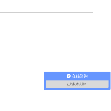
在线咨询
在线技术支持！