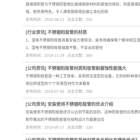
玻璃钢阳管与不锈钢阳管相比玻璃钢原材料防腐蚀功效好。但是玻璃
强、耐热等特色，令人满意脱硫塔后烟尘净化的规
发布时间：2020-08-21 点击次数：252
[
行业资讯
]
不锈钢阳极管的材质
1、湿电不锈钢阳极管具备安装方便简洁，能有效确保每个模块相互
3、湿电不锈钢阳极管端面平整，不会出现管径
发布时间：2019-11-29 点击次数：360
[
公司资讯
]
不锈钢阳极管材质阳极管耐腐蚀性能强大
不锈钢阳极管是一种工艺简单，采用挤压成型的设备，它的材料种类
用拉挤成型的“I”“T”形等型材作为承载条
发布时间：2019-07-09 点击次数：288
[
公司资讯
]
安装使用不锈钢阳极管的优点介绍
安装使用不锈钢阳极管还可以达到节能的目的，这种阳极管的应用费
制作推出的不锈钢阳极管在结构设计方面更加合
发布时间：2019-05-17 点击次数：230