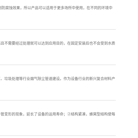
到防腐蚀效果，所以产品可以适用于更多场所中使用，在不同的环境中
而且不需要经过处理就可以达到应用目的，在固定安装后也不会受到水质
工、垃圾处理等行业烟气除尘管道建设。作为设备行业的新兴复合材料产
导管变形的现象，延长了设备的运用寿命；②结构紧凑，蜂窝型结构使每