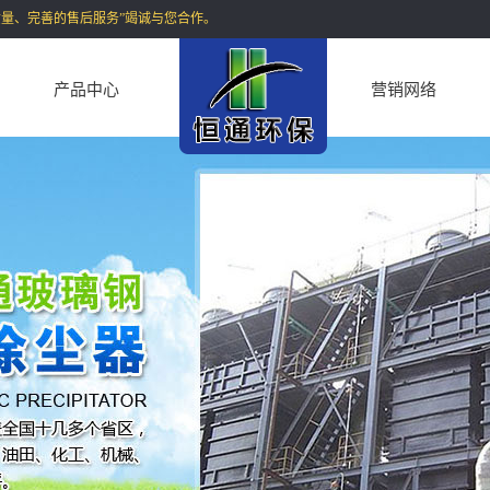
量、完善的售后服务”竭诚与您合作。
产品中心
营销网络
阳极管
营销网络
阴极线
电除雾配件
湿电除尘器
湿电重锤
玻璃钢烟囱
热风清扫箱
绝缘箱
不锈钢阳极管