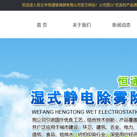
欢迎进入安丘市恒通玻璃钢有限公司官方网站！公司愿以“优良的产品质
首 页
关于我们
新闻动态
公司资讯
行业资讯
企业公告
媒体报道