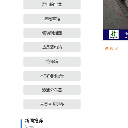
湿电除尘器
湿电重锤
玻璃钢烟囱
热风清扫箱
详细介绍
绝缘箱
不锈钢阳极管
溶液分布器
首页查看更多
新闻推荐
News