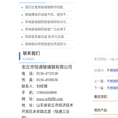
​我们在使用玻璃钢制作阳极...
根据槽体的深度不同，提供不...
导电玻璃钢阳极管结构特点与...
导电玻璃钢阳极管广泛应用于...
阳极管发展迅速 技术已达国...
玻璃钢拉挤阳极管拉挤成型与...
联系我们
Contact
本文网址：http://ww
安丘市恒通玻璃钢有限公司
关键词：
不锈钢
电 话：0536-4733538
传 真：0536-4930636
上一篇：
不锈钢
联系人：刘经理
下一篇：
不锈钢
手 机：15864564868
最近浏览：
网 址：
www.wfht88.com
地 址：山东省安丘市经济技术
相关产品：
开发区永安路北首（恒通工业
园）