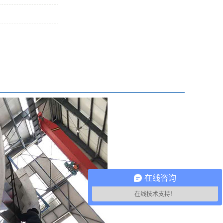
在线咨询
在线技术支持！