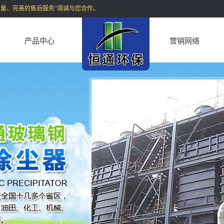
量、完善的售后服务”竭诚与您合作。
产品中心
营销网络
阳极管
营销网络
阴极线
电除雾配件
湿电除尘器
湿电重锤
玻璃钢烟囱
热风清扫箱
绝缘箱
不锈钢阳极管