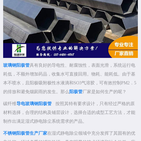
玻璃钢阳极管
具有良好的导电性、耐腐蚀性，表面光滑，系统运行电
耗低，不额外增加药品，收集水可直接回用。物耗、能耗低。由于基
本不喷水，且阳极吸附极性水液滴和SO3气溶胶，可有效控制PM2．5
的排放和避免烟囱雨的发生。那么
阳极管
厂家是如何生产的呢？
碳纤维
导电玻璃钢阳极管
按照其特有要求设计，只有经过严格的原
材料选择，合理的结构及铺层设计，选择合适的成型工艺方法，才能
制作出满足湿式静电除尘系统需求的产品。
不锈钢阳极管生产厂家
在湿式静电除尘领域中充分发挥了其固有的优