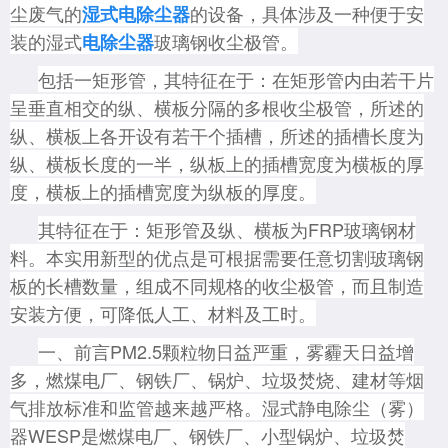
尘废气的
的设备，具体涉及一种便于安
湿式电除尘器
装的湿式
玻璃钢收尘极管。
电除尘器
包括一矩形管，其特征在于：在矩形管内由若干片
呈垂直相交的纵、横板分隔的多根收尘极管，所述的
纵、横板上各开设有若干个插槽，所述的插槽长度为
纵、横板长度的一半，纵板上的插槽宽度为横板的厚
度，横板上的插槽宽度为纵板的厚度。
其特征在于：矩形管及纵、横板为FRP玻璃钢材
料。本实用新型的优点是可根据需要任意切割玻璃钢
板的长槽数量，组成不同规格的收尘极管，而且制造
安装方便，可降低人工、材料及工时。
一、前言PM2.5颗粒物日益严重，雾霾天日益增
多，燃煤电厂、钢铁厂、锅炉、垃圾焚烧、建材等烟
气排放标准和监管越来越严格。湿式静电除尘（雾）
器WESP是
燃煤电厂、钢铁厂、小型锅炉、垃圾焚