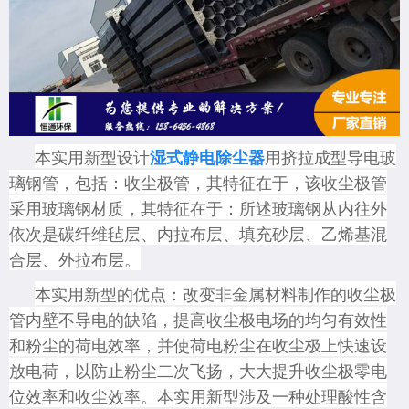
本实用新型设计
用挤拉成型导电玻
湿式静电除尘器
璃钢管，包括：收尘极管，其特征在于，该收尘极管
采用玻璃钢材质，其特征在于：所述玻璃钢从内往外
依次是碳纤维毡层、内拉布层、填充砂层、乙烯基混
合层、外拉布层。
本实用新型的优点：改变非金属材料制作的收尘极
管内壁不导电的缺陷，提高收尘极电场的均匀有效性
和粉尘的荷电效率，并使荷电粉尘在收尘极上快速设
放电荷，以防止粉尘二次飞扬，大大提升收尘极零电
位效率和收尘效率。本实用新型涉及一种处理酸性含