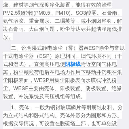
烧、建材等烟气深度净化装置，能很有效的治理
PM2.5颗粒物(PM0.5、PM10)、SO3酸雾、石膏雨、
氨气溶胶、重金属汞、二噁英等，减小烟囱尾羽，解
决石膏雨、大白烟问题，粉尘等达标并超洁净超低排
放。
二、说明湿式静电除尘（雾）器WESP除尘与常规
干式电除尘器（ESP）原理相同，烟气环境不同（干
式和湿式）。直流高压电使
附近空间气体电
阴极线
离，粉尘颗粒荷电后在电场力作用下移动并沉积在集
尘阳极表面，WESP用集尘阳极表面水膜或冲洗
粉
尘。WESP主要由壳体、阳极装置、阴极装置、绝缘
装置、冲洗系统及高压机组等组成。
1、壳体：一般为钢衬玻璃鳞片等耐腐蚀材料。分
为立式结构和卧式结构。壳体外形分为圆形和方形。
根据实际情况，可设置在脱硫塔上部，也可单独设