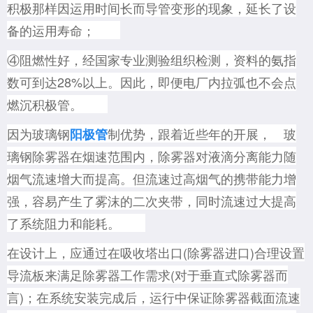
积极那样因运用时间长而导
管变形的现象，延长了设
备的运用寿命；
④阻燃性好，经国家专业测验组织检测，资料的氨指
数可到达28%以上。因此，即便电厂内拉弧也不会点
燃沉积极管。
因为玻璃钢
制
优势，跟着近些年的开展，
玻
阳极管
璃钢除雾器在
烟速范围内，除雾器对液滴分离能力随
烟气流速增大而提高。但流速过高烟气的携带能力增
强，容易产生了雾沫的二次夹带，同时流速过大提高
了系统阻力和能耗。
在设计上，应通过在吸收塔出口(除雾器进口)合理设置
导流板来满足除雾器工作需求(对于垂直式除雾器而
言)；在系统安装完成后，运行中保证除雾器截面流速